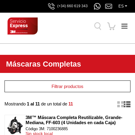
ES
(+34) 660 619 343
Máscaras Completas
Filtrar productos
Mostrando
1 al 11
de un total de
11
3M™ Máscara Completa Reutilizable, Grande-
Mediana, FF-603 (4 Unidades en cada Caja)
Código 3M: 7100236885
Sin stock local