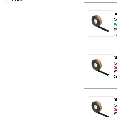
3
C
E
P
Ca
3
C
Si
P
Ca
3
C
Si
P