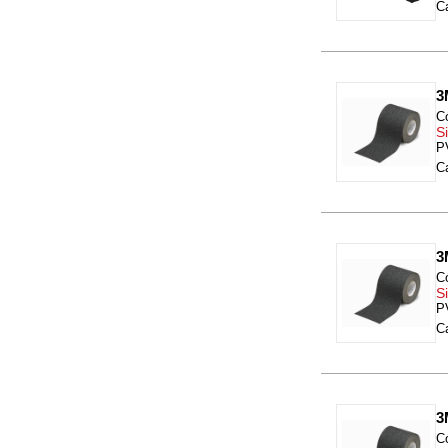
Ca
3
C
Si
P
Ca
3
C
Si
P
Ca
3
C