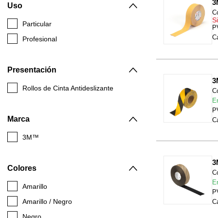
3
Uso
C
Si
Particular
P
Ca
Profesional
Presentación
3
Rollos de Cinta Antideslizante
C
E
P
Marca
Ca
3M™
3
Colores
C
E
Amarillo
P
Amarillo / Negro
Ca
Negro