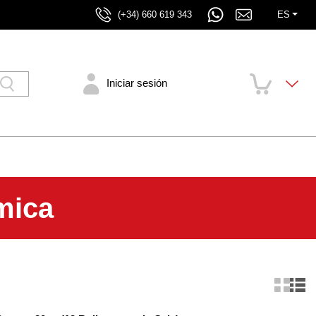
(+34) 660 619 343
ES
Iniciar sesión
mica